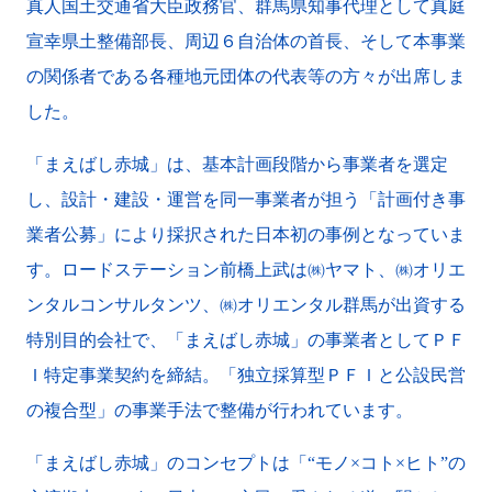
真人国土交通省大臣政務官、群馬県知事代理として真庭
宣幸県土整備部長、周辺６自治体の首長、そして本事業
の関係者である各種地元団体の代表等の方々が出席しま
した。
「まえばし赤城」は、基本計画段階から事業者を選定
し、設計・建設・運営を同一事業者が担う「計画付き事
業者公募」により採択された日本初の事例となっていま
す。ロードステーション前橋上武は㈱ヤマト、㈱オリエ
ンタルコンサルタンツ、㈱オリエンタル群馬が出資する
特別目的会社で、「まえばし赤城」の事業者としてＰＦ
Ｉ特定事業契約を締結。「独立採算型ＰＦＩと公設民営
の複合型」の事業手法で整備が行われています。
「まえばし赤城」のコンセプトは「“モノ×コト×ヒト”の