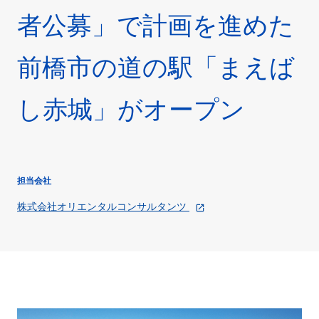
者公募」で計画を進めた
お問い合わせ
JP
EN
前橋市の道の駅「まえば
© 2018 Oriental Consultants Holdings Co., Ltd. All Rights Reserved.
し赤城」がオープン
担当会社
株式会社オリエンタルコンサルタンツ
open_in_new