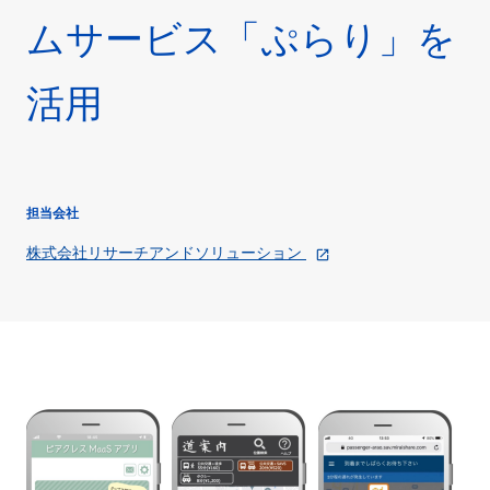
ムサービス「ぷらり」を
お問い合わせ
JP
EN
活用
© 2018 Oriental Consultants Holdings Co., Ltd. All Rights Reserved.
担当会社
株式会社リサーチアンドソリューション
open_in_new